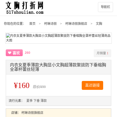
导航栏
你现在的位置：
首页
>
柯琳诗丽
>
柯琳诗丽旗舰店
>
文胸
260
喜欢
月销量
1
内衣女夏季薄款大胸显小文胸超薄款聚拢防下垂缩胸
全罩杯蕾丝轻薄
¥160
直达链接
原价
¥99
流行元素：
夏季
下垂
薄款
店铺：
柯琳诗丽旗舰店