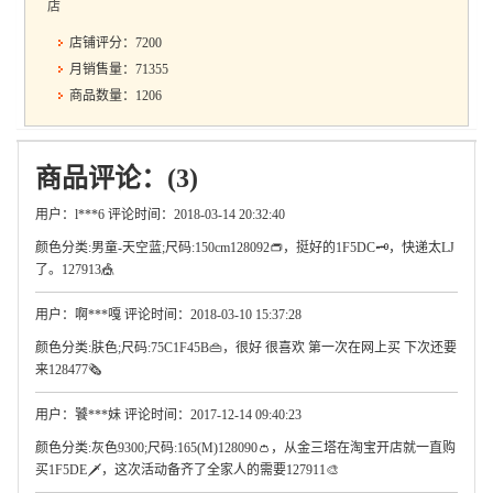
店
店铺评分：7200
月销售量：71355
商品数量：1206
商品评论：(3)
用户：l***6 评论时间：2018-03-14 20:32:40
颜色分类:男童-天空蓝;尺码:150cm128092👝，挺好的1F5DC🗝，快递太LJ
了。127913🎪
用户：啊***嘎 评论时间：2018-03-10 15:37:28
颜色分类:肤色;尺码:75C1F45B👜，很好 很喜欢 第一次在网上买 下次还要
来128477🗞
用户：饕***妹 评论时间：2017-12-14 09:40:23
颜色分类:灰色9300;尺码:165(M)128090👛，从金三塔在淘宝开店就一直购
买1F5DE🗡，这次活动备齐了全家人的需要127911🎨