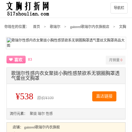
导航栏
你现在的位置：
首页
>
歌瑞尔
>
gainreel歌瑞尔内衣旗舰店
>
文胸
83
喜欢
月销量
0
歌瑞尔性感内衣女聚拢小胸性感禁欲系无钢圈胸罩透
气蕾丝文胸罩
¥538
直达链接
原价
¥109
流行元素：
聚拢
瑞尔
性感
店铺：
gainreel歌瑞尔内衣旗舰