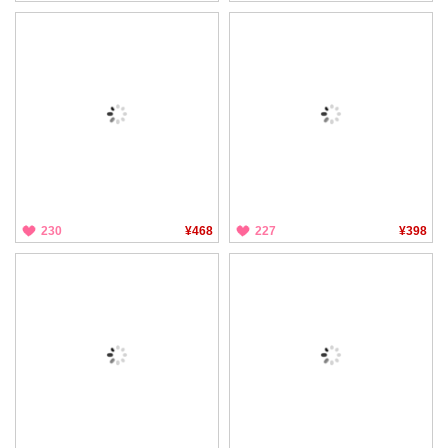
230
¥468
227
¥398