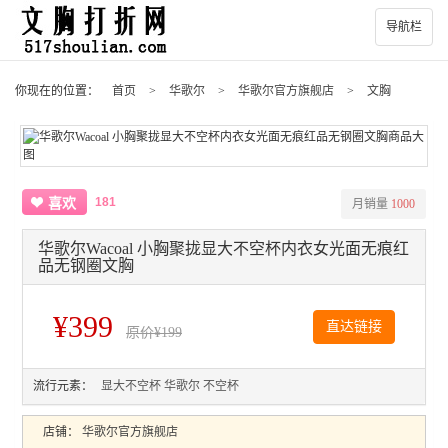
导航栏
你现在的位置：
首页
>
华歌尔
>
华歌尔官方旗舰店
>
文胸
181
喜欢
月销量
1000
华歌尔Wacoal 小胸聚拢显大不空杯内衣女光面无痕红
品无钢圈文胸
¥399
直达链接
原价
¥199
流行元素：
显大不空杯
华歌尔
不空杯
店铺：
华歌尔官方旗舰店